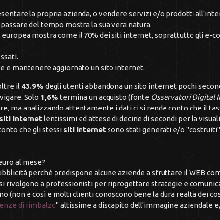
resentare la propria azienda, o vendere servizi e/o prodotti all'int
l passare del tempo mostra la sua vera natura.
europea mostra come il 70% dei siti internet, soprattutto gli e-c
ssati.
re e mantenere aggiornato un sito internet.
ltre il
43.9%
degli utenti abbandona un sito internet pochi second
avigare. Solo
1,6%
termina un acquisto (fonte
Osservatori Digital 
e, ma analizzando attentamente i dati ci si rende conto che il tas
siti internet
lentissimi ed attese di decine di secondi per la visua
conto che gli stessi
siti internet
sono stati generati e/o "costruiti
n euro al mese?
blicità perchè predispone alcune aziende a sfruttare il WEB com
i rivolgono a professionisti per riprogettare strategie e comunicaz
o (non è così e molti clienti conoscono bene la dura realtà dei cost
enze di rimbalzo
" altissime a discapito dell'immagine aziendale e/