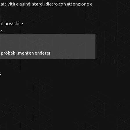
ttività e quindi stargli dietro con attenzione e
ce possibile
e.
 e probabilmente vendere!
: