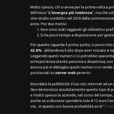
Molto spesso, chi si avvia per la prima volta a p
definisco "
L'insergna più luminosa
", ma che co
Uno studio condotto nel 2018 dalla commissione 
anno. Per due motivi:
Non sono stati raggiunti gli obbiettivi prefi
Si ha poco tempo a disposizione per gesti
Per quanto riguarda il primo punto, si pensi che o
42.8%
abbandona il sito dopo aver iniziato a n
Leggendo questi numeri ci si potrebbe spaventar
un'esperienza utente pessima o disastrosa, con
ancora più in dettaglio questi numeri ci si rende 
posizionati su
server web
generici.
Ricordate la pubblicità: il tuo sito internet ad u
Non demonizzo assolutamente questo tipo di pub
e molto spesso le aziende, nel corso del tempo, s
anche se si dovesse spendere solo € 12 euro l'ann
via... in quanto con buona probabilità avrà "
frequ