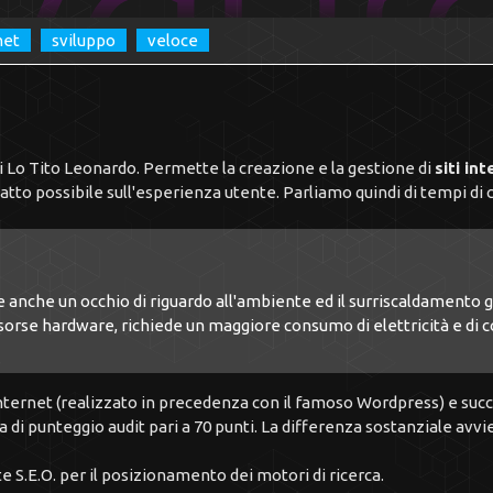
net
sviluppo
veloce
di Lo Tito Leonardo. Permette la creazione e la gestione di
siti in
atto possibile sull'esperienza utente. Parliamo quindi di tempi di
anche un occhio di riguardo all'ambiente ed il surriscaldamento g
i risorse hardware, richiede un maggiore consumo di elettricità e 
 internet (realizzato in precedenza con il famoso Wordpress) e su
 di punteggio audit pari a 70 punti. La differenza sostanziale avv
te S.E.O. per il posizionamento dei motori di ricerca.