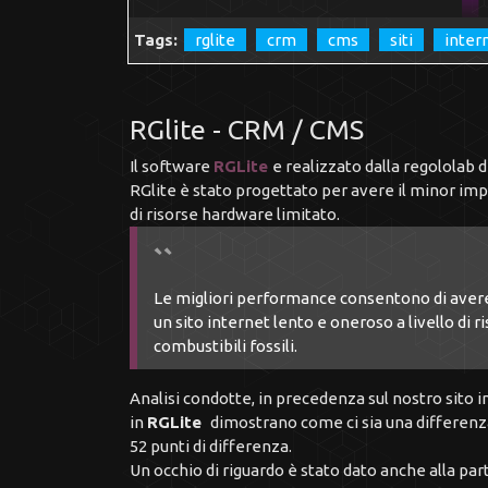
Tags:
rglite
crm
cms
siti
inter
RGlite - CRM / CMS
Il software
RGLite
e realizzato dalla regololab 
RGlite è stato progettato per avere il minor imp
di risorse hardware limitato.
Le migliori performance consentono di avere 
un sito internet lento e oneroso a livello d
combustibili fossili.
Analisi condotte, in precedenza sul nostro sito
in
RGLite
dimostrano come ci sia una differenza
52 punti di differenza.
Un occhio di riguardo è stato dato anche alla par