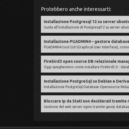
Protebbero anche interessarti:
Installazione Postgresql 12 su server ubunt
Guida all'installazione di Postgresql12 su server ubu
Installazione PGADMIN4 – gestore databas
PGADMIN4 tool GUI (Graphical User Interface), comod
Firebird3 open source DB relazionale man
Oggi spiegheremo come installare Firebird3.0 - data
Installazione PostgreSql su Debian e Deriva
Installazione PostgreSql Database Opensource Relazi
Bloccare Ip da Stati non desiderati tramite 
Gestione del web server nginx tramite geoip database p