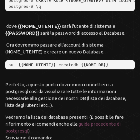
postgres
-
# CREATE ROLE 
{
{
NOME_UTENTE
}
}
 WITH LOGIN CR
postgres
-
# \q 
dove
{{NOME_UTENTE}}
sarà l'utente di sistema e
{{PASSWORD}}
sarà la password di accesso al Database.
Ora dovremmo passare all'account di sistema
(NOME_UTENTE) e creare un nuovo Database.
su 
-
{
{
NOME_UTENTE
}
}
createdb 
{
{
NOME_DB
}
}
Perfetto, a questo punto dovremmo connetterci a
postgresql così da visualizzare tutte le informazioni
necessarie alla gestione dei nostri DB (lista dei database,
lista degli utenti etc...).
Vedremo la lista dei database presenti. (È possibile fare
riferimento ai comandi anche alla
guida precedente di
postgresql
).
Scriviamo il comando: