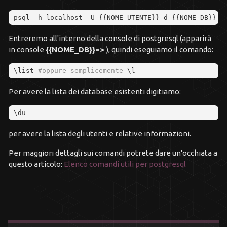
psql 
-
h localhost 
-
U 
{
{
NOME_UTENTE
}
}
-
d 
{
{
NOME_DB
}
}
Entreremo all'interno della console di postgresql (apparirà
in console
{{NOME_DB}}=>
), quindi eseguiamo il comando:
\list 
#oppure semplicemente
 \l
Per avere la lista dei database esistenti digitiamo:
\du
per avere la lista degli utenti e relative informazioni.
Per maggiori dettagli sui comandi potrete dare un'occhiata a
questo articolo:
Elenco comandi utili per postgresql