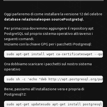
Oggi parleremo di come installare la versione 12 del celebre
database relazionale
open source
PostgreSql.
Per prima cosa dovremmo aggiungere il repository apt
PostgreSQL sul proprio sistema operativo attraverso i
seguenti comandi.
Iniziamo con la chiave GPG per i pacchetti Postgresql:
sudo apt
-
get install wget ca
-
certificateswget 
--
quie
Ora dobbiamo scaricare i pacchetti sul nostro sistema
operativo
sudo sh 
-
c 
'echo "deb http://apt.postgresql.org/pub/
Bene, passiamo all'installazione vera e propria di
Postgresql12:
sudo apt
-
get updatesudo apt
-
get install postgresql p